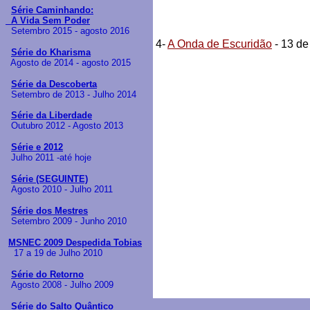
Série Caminhando:
A Vida Sem Poder
Setembro 2015 - agosto 2016
4-
A Onda de Escuridão
- 13 d
Série do Kharisma
Agosto de 2014 - agosto 2015
Série da Descoberta
Setembro de 2013 - Julho 2014
Série da Liberdade
Outubro 2012 - Agosto 2013
Série e 2012
Julho 2011 -até hoje
Série (SEGUINTE)
Agosto 2010 - Julho 2011
Série dos Mestres
Setembro 2009 - Junho 2010
MSNEC 2009 Despedida Tobias
17 a 19 de Julho 2010
Série do Retorno
Agosto 2008 - Julho 2009
Série do Salto Quântico