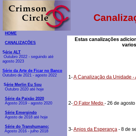
Canaliza
HOME
Estas canalizações adicio
CANALIZAÇÕES
vario
S
érie ALT
Outubro 2022 - seguindo até
agosto 2023
Série da Arte de Ficar no Banco
Outubro de 2021 - agosto 2022
1-
A Canalização da Unidade -
S
érie Merlin Eu Sou
Outubro 2020 até hoje
Série da Paixão 2020
2-
O Fator Medo
- 26 de agosto
Agosto 2019 - agosto 2020
Série Emergindo
Agosto de 2018 até hoje
Série do Transhumano:
3-
Anjos da Esperança
- 8 de s
Agosto 2016 - julho 2018